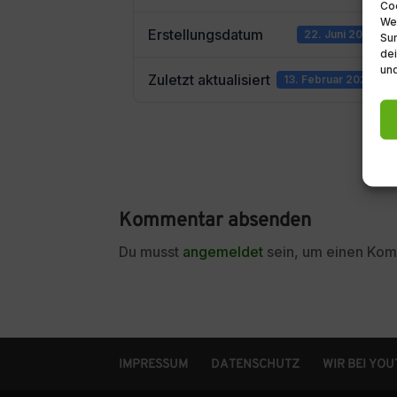
Coo
We
Erstellungsdatum
22. Juni 2018
Sur
dei
und
Zuletzt aktualisiert
13. Februar 2023
Kommentar absenden
Du musst
angemeldet
sein, um einen Ko
IMPRESSUM
DATENSCHUTZ
WIR BEI YO