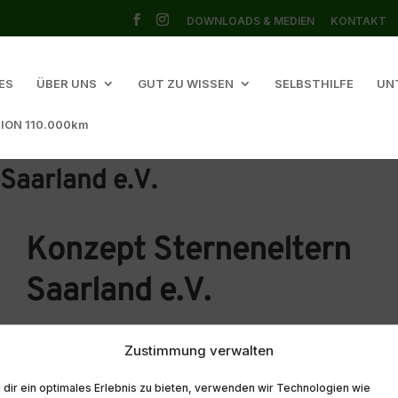
DOWNLOADS & MEDIEN
KONTAKT
ES
ÜBER UNS
GUT ZU WISSEN
SELBSTHILFE
UN
ION 110.000km
Saarland e.V.
Konzept Sterneneltern
Saarland e.V.
Zustimmung verwalten
dir ein optimales Erlebnis zu bieten, verwenden wir Technologien wie