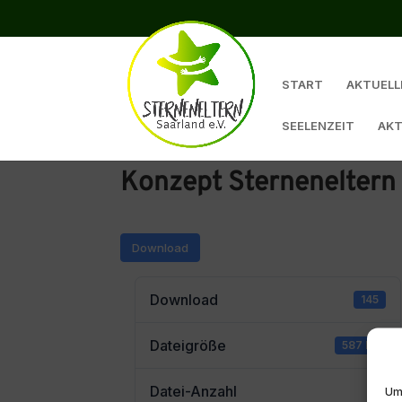
START
AKTUELL
SEELENZEIT
AKT
Konzept Sterneneltern 
Download
Download
145
Dateigröße
587 kB
Datei-Anzahl
1
Um 