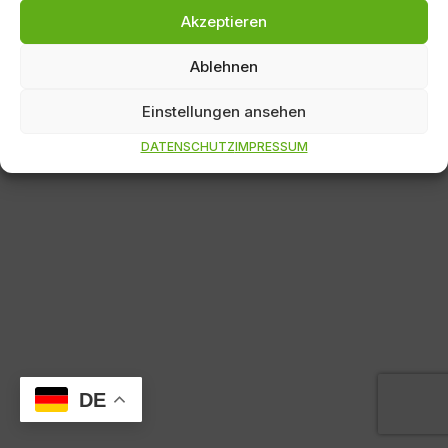
© SternenEltern Saarland e.V. | Diese Webseite wurde mit
Akzeptieren
Herz gemacht und gespendet von
marketing
kommunikaton thom UG
Ablehnen
Einstellungen ansehen
DATENSCHUTZ
IMPRESSUM
DE