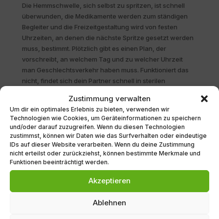
Die Hemmschwelle, sich selbst zu spritzen, ist schnell
überwunden, die Medikamente werden zum ständigen
Begleiter und die Freizeitgestaltung wird von festen
Uhrzeiten, an denen die nächste Spritze gesetzt werden
muss, bestimmt. Plötzlich gibt es einen Plan, der
vorschreibt, an welchem Tag und zu welcher Uhrzeit
man Geschlechtsverkehr haben muss. Funktioniert das
nicht, findet sich dein Partner schnell in sterilen
Abgaberäumen wieder, während du in Narkose liegst, um
Zustimmung verwalten
dir Eizellen entnehmen zu lassen. Du ziehst dich während
Um dir ein optimales Erlebnis zu bieten, verwenden wir
dieser Zeit nicht nur körperlich ständig in den
Technologien wie Cookies, um Geräteinformationen zu speichern
Untersuchungsräumen aus, sondern fühlst dich auch
und/oder darauf zuzugreifen. Wenn du diesen Technologien
emotional völlig entblößt. Die Hormonspritzen
zustimmst, können wir Daten wie das Surfverhalten oder eindeutige
IDs auf dieser Website verarbeiten. Wenn du deine Zustimmung
hinterlassen Spuren, die blauen Flecken verschwinden
nicht erteilst oder zurückziehst, können bestimmte Merkmale und
nicht mehr, weder auf dem Bauch noch auf der Seele. Ein
Funktionen beeinträchtigt werden.
Versuch jagt den nächsten, man überschreitet
emotionale und finanzielle Grenzen und steht
Akzeptieren
irgendwann der Entscheidung gegenüber: Gehen wir
weiter oder nehmen wir Abschied?
Ablehnen
Wir gehen ein Stück mit dir in unserer Selbsthilfegruppe