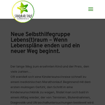
Neue Selbsthilfegruppe
Lebens(t)raum – Wenn
Lebenspläne enden und ein
neuer Weg beginnt.
Der lange Weg zum ersehnten Kind und der Preis, den
viele zahlen…
Oft wandelt sich eine Kinderwunschreise schnell zu
einem medizinischen Marathonlauf. Beginnend mit dem
ersten mulmigen Gefühl, den Schritt in eine
Kinderwunschklinik zu wagen, findet man sich bald in
einem Alltag wieder, der von Terminen, Blutentnahmen,
Diagnostik und Ultraschalluntersuchungen bestimmt wird.