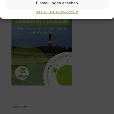
Lebens(t)raum.
Einstellungen ansehen
Du bist nicht allein 📩 k.engel@sternenelternsaarland.de
DATENSCHUTZ
IMPRESSUM
Anmelden