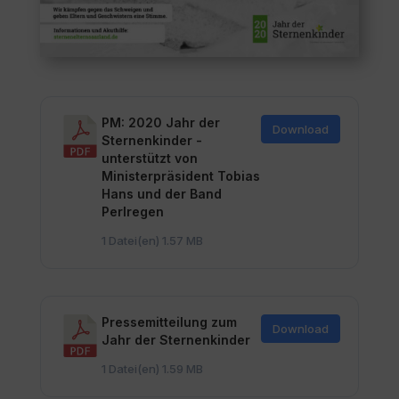
PM: 2020 Jahr der
Download
Sternenkinder -
unterstützt von
Ministerpräsident Tobias
Hans und der Band
Perlregen
1 Datei(en)
1.57 MB
Pressemitteilung zum
Download
Jahr der Sternenkinder
1 Datei(en)
1.59 MB