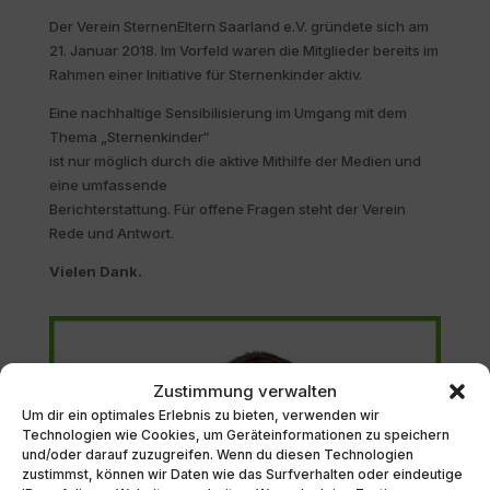
Der Verein SternenEltern Saarland e.V. gründete sich am
21. Januar 2018. Im Vorfeld waren die Mitglieder bereits im
Rahmen einer Initiative für Sternenkinder aktiv.
Eine nachhaltige Sensibilisierung im Umgang mit dem
Thema „Sternenkinder“
ist nur möglich durch die aktive Mithilfe der Medien und
eine umfassende
Berichterstattung. Für offene Fragen steht der Verein
Rede und Antwort.
Vielen Dank.
Zustimmung verwalten
Um dir ein optimales Erlebnis zu bieten, verwenden wir
Technologien wie Cookies, um Geräteinformationen zu speichern
und/oder darauf zuzugreifen. Wenn du diesen Technologien
zustimmst, können wir Daten wie das Surfverhalten oder eindeutige