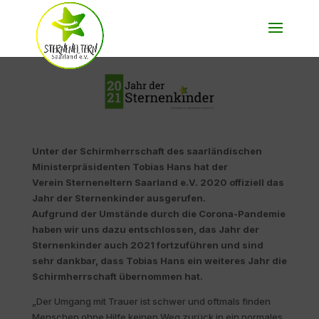
Unter der Schirmherrschaft des saarländischen
Ministerpräsidenten Tobias Hans hat der
Verein Sterneneltern Saarland e.V. 2020 offiziell das
Jahr der Sternenkinder ausgerufen.
Aufgrund der Umstände durch die Corona-Pandemie
haben wir uns dazu entschlossen, das Jahr der
Sternenkinder auch 2021 fortzuführen und sind
sehr dankbar, dass Tobias Hans ein weiteres Jahr die
Schirmherrschaft übernommen hat.
„Der Umgang mit Trauer ist schwer und oftmals finden
Menschen ohne Hilfe keinen Weg zurück in ein normales