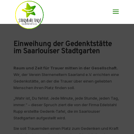
Einweihung der Gedenktstätte
im Saarlouiser Stadtgarten
Raum und Zeit für Trauer mitten in der Gesellschaft.
Wir, der Verein Sterneneltern Saarland e.V.
errichten eine
Gedenkstätte, an der die Trauer über einen geliebten
Menschen ihren Platz finden soll.
„Wahr ist, Du fehlst. Jede Minute, jede Stunde, jeden Tag,
immer.“ – dieser Spruch ziert die von der Firma Edelstahl
Rupp erstellte Gedenk-Tafel, die im Saarlouiser
Stadtgarten aufgestellt wird.
Sie soll Trauernden einen Platz zum Gedenken und Kraft