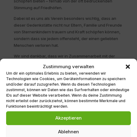
schöpfen bieten – fernab von der oft
bedrückenden
Stimmung auf Friedhöfen.
Dabei ist es uns als Verein besonders wichtig, dass an
dieser Gedenkstätte nicht nur Eltern, Familie und Freunde
von Sternenkindern trauern und Kraft schöpfen können,
sondern dass sie jedem offensteht, der einen geliebten
Menschen verloren hat.
Wir sind dankbar, dass wir in Zusammenarbeit mit der
Stadt Saarlouis diese Gedenkstätte im Saarlouiser
Zustimmung verwalten
Stadtgarten schaffen durften und erhoffen uns, dass
Um dir ein optimales Erlebnis zu bieten, verwenden wir
viele Menschen das Angebot annehmen.
Technologien wie Cookies, um Geräteinformationen zu speichern
und/oder darauf zuzugreifen. Wenn du diesen Technologien
Am
Freitag, den 30.09.2022
, um
16:00 Uhr
laden wir
zustimmst, können wir Daten wie das Surfverhalten oder eindeutige
Sie herzlich zur Einweihung der Gedenkstätte im Beisein
IDs auf dieser Website verarbeiten. Wenn du deine Zustimmung
des Oberbürgermeister Peter Demmer im Saarlouiser
nicht erteilst oder zurückziehst, können bestimmte Merkmale und
Funktionen beeinträchtigt werden.
Stadtgarten am Holz-Pavillon an der Holtzendorfferstraße
ein. Über ein zahlreiches Erscheinen würden wir uns sehr
Akzeptieren
freuen.
Ablehnen