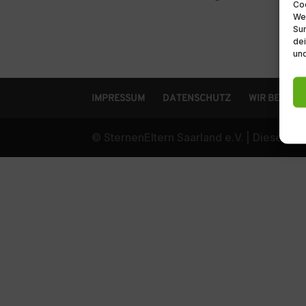
Coo
We
Sur
dei
und
IMPRESSUM
DATENSCHUTZ
WIR BEI YO
© SternenEltern Saarland e.V. | Diese W