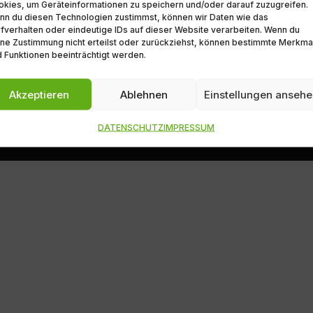
kies, um Geräteinformationen zu speichern und/oder darauf zuzugreifen.
nn du diesen Technologien zustimmst, können wir Daten wie das
fverhalten oder eindeutige IDs auf dieser Website verarbeiten. Wenn du
ne Zustimmung nicht erteilst oder zurückziehst, können bestimmte Merkma
 Funktionen beeinträchtigt werden.
Akzeptieren
Ablehnen
Einstellungen anseh
UTUBE
DATENSCHUTZ
IMPRESSUM
ebseite wurde mit Herz gemacht und gespendet von
market