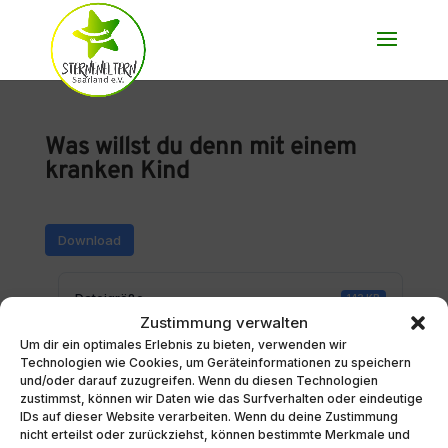
Was willst du denn mit einem
kranken Kind
Download
Dateigröße
143 KB
Zustimmung verwalten
Um dir ein optimales Erlebnis zu bieten, verwenden wir
Datei-Anzahl
1
Technologien wie Cookies, um Geräteinformationen zu speichern
und/oder darauf zuzugreifen. Wenn du diesen Technologien
zustimmst, können wir Daten wie das Surfverhalten oder eindeutige
Erstellungsdatum
7. Mai 2026
IDs auf dieser Website verarbeiten. Wenn du deine Zustimmung
nicht erteilst oder zurückziehst, können bestimmte Merkmale und