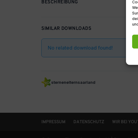
BESCHREIBUNG
Coo
We
Sur
dei
und
SIMILAR DOWNLOADS
No related download found!
sternenelternsaarland
IMPRESSUM
DATENSCHUTZ
WIR BEI YO