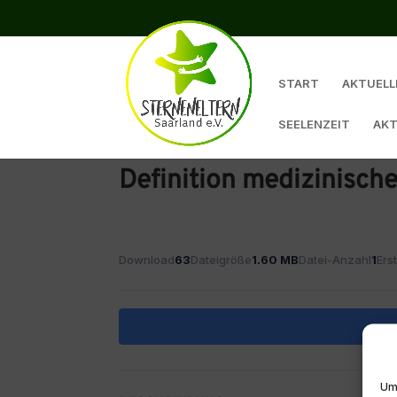
START
AKTUELL
SEELENZEIT
AKT
Definition medizinisch
Download
63
Dateigröße
1.60 MB
Datei-Anzahl
1
Ers
Um 