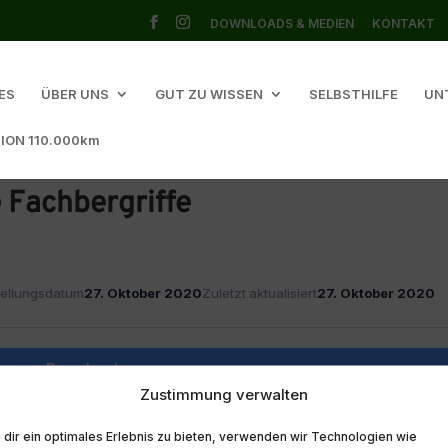
DOWNLOADS & MEDIEN
KONTAKT
ES
ÜBER UNS
GUT ZU WISSEN
SELBSTHILFE
UN
ION 110.000km
e Fachbergriffe
tellungsdatum
27. Oktober 2020
Zuletzt aktualisiert
27. Oktober 2020
Download
Zustimmung verwalten
dir ein optimales Erlebnis zu bieten, verwenden wir Technologien wie