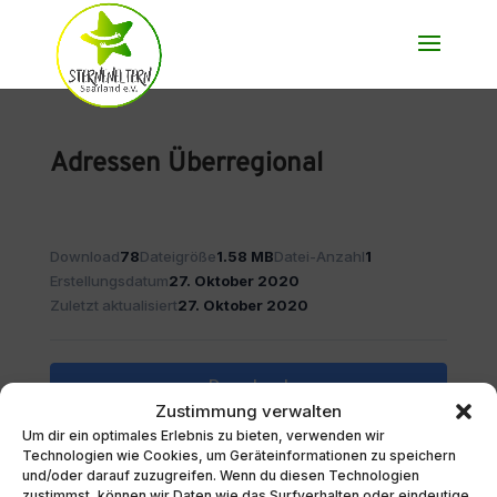
Adressen Überregional
Download
78
Dateigröße
1.58 MB
Datei-Anzahl
1
Erstellungsdatum
27. Oktober 2020
Zuletzt aktualisiert
27. Oktober 2020
Download
Zustimmung verwalten
Um dir ein optimales Erlebnis zu bieten, verwenden wir
Technologien wie Cookies, um Geräteinformationen zu speichern
und/oder darauf zuzugreifen. Wenn du diesen Technologien
BESCHREIBUNG
zustimmst, können wir Daten wie das Surfverhalten oder eindeutige