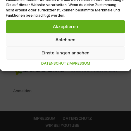
IDs auf dieser Website verarbeiten. Wenn du deine Zustimmung
nicht erteilst oder zurückziehst, können bestimmte Merkmale und
Funktionen beeinträchtigt werden.
SIMILAR DOWNLOADS
Akzeptieren
No related download found!
Ablehnen
Einstellungen ansehen
DATENSCHUTZ
IMPRESSUM
sternenelternsaarland
Updated 27. Oktober 2020
Anmelden
IMPRESSUM
DATENSCHUTZ
WIR BEI YOUTUBE