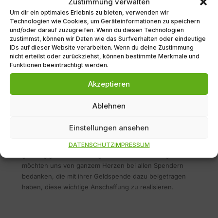
Zustimmung verwalten
dank zahlreicher Spenden aus 2023 ein Cuddle Cot für
Um dir ein optimales Erlebnis zu bieten, verwenden wir
das Klinikum Saarbrücken anschaffen konnten. Ein
Technologien wie Cookies, um Geräteinformationen zu speichern
Cuddle Cot ist eine mobile Kühlmatte, die es Eltern
und/oder darauf zuzugreifen. Wenn du diesen Technologien
zustimmst, können wir Daten wie das Surfverhalten oder eindeutige
ermöglicht, mehr Zeit mit ihrem verstorbenen
IDs auf dieser Website verarbeiten. Wenn du deine Zustimmung
Neugeborenen, einem sogenannten „Sternenkind“, zu
nicht erteilst oder zurückziehst, können bestimmte Merkmale und
verbringen.
Funktionen beeinträchtigt werden.
Die kalte Umgebung verlangsamt die natürlichen
Akzeptieren
Verwesungsprozesse und ermöglicht so den
Eltern, Abschied zu nehmen, ihrem Kind näher zu sein
Ablehnen
und wertvolle Erinnerungen zu schaffen.
Einstellungen ansehen
Ermöglicht durch großzügige Unterstützung
Die Anschaffung des Cuddle Cots war nur durch die
DATENSCHUTZ
IMPRESSUM
großzügige Unterstützung vieler Menschen möglich. Wir
möchten uns von ganzem Herzen bei allen Spendern
bedanken, die mit ihrer Geldspende dazu beigetragen
haben, diese wichtige Anschaffung zu realisieren.