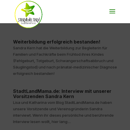
Weiterbildung erfolgreich bestanden!
Sandra Kern hat die Weiterbildung zur Begleiterin für
Familien und Fachkräfte beim Frühtod ihres Kindes
(Fehlgeburt, Totgeburt, Schwangerschaftsabbruch und
Säuglingstod) und nach pränatal-medizinischer Diagnose
erfolgreich bestanden!
StadtLandMama.de: Interview mit unserer
Vorsitzenden Sandra Kern
Lisa und Katharina vom Blog StadtLandMama.de haben
unsere Vorsitzende und Vereinsgründerin Sandra
interviewt. Wenn ihr dieses persönliche und berührende
Interview lesen wollt, hier lang:...