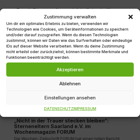
„Damit Sterneneltern nicht allein sind“ –
Bericht in der Saarbrücker Zeitung
Zustimmung verwalten
DIe Saarbrücker Zeitung hat unseren Verein portraitiert.
Um dir ein optimales Erlebnis zu bieten, verwenden wir
Wer den Bericht über uns in der Printausgabe verpasst
Technologien wie Cookies, um Geräteinformationen zu speichern
und/oder darauf zuzugreifen. Wenn du diesen Technologien
hat, kann ihn hier online nachlesen (nur mit Online-Abo
zustimmst, können wir Daten wie das Surfverhalten oder eindeutige
möglich): https://www.saarbruecker-zeitung.de/
IDs auf dieser Website verarbeiten. Wenn du deine Zustimmung
nicht erteilst oder zurückziehst, können bestimmte Merkmale und
Funktionen beeinträchtigt werden.
Ein Platz für Sternenkinder – Wochenspiegel
berichtet
Akzeptieren
SCHWALBACH Nach einem Beschluss des
Verwaltungsrats ist in der Schwalbacher Pfarrei Hl. Kreuz
Ablehnen
auf dem Friedhof St. Martin eine Grabstätte für früh
verstorbene Kinder errichtet worden. … Auf unserem
Einstellungen ansehen
Friedhof besteht ab sofort die Möglichkeit, zeitnah und...
DATENSCHUTZ
IMPRESSUM
„Nicht in der Trauer stecken bleiben“:
Sterneneltern Saarland e.V. im
Wochenmagazin FORUM
Die Wochen-Zeitschrift FORUM hat einen tollen Bericht