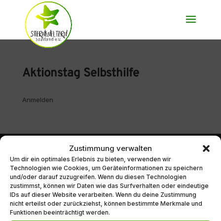
Aktionstag Selbsthilfe
Anmelden
IMPRESSUM
DATENSCHUTZ
Zustimmung verwalten
WIR BEI YOUTUBE
Um dir ein optimales Erlebnis zu bieten, verwenden wir
Technologien wie Cookies, um Geräteinformationen zu speichern
und/oder darauf zuzugreifen. Wenn du diesen Technologien
zustimmst, können wir Daten wie das Surfverhalten oder eindeutige
IDs auf dieser Website verarbeiten. Wenn du deine Zustimmung
© SternenEltern Saarland e.V. | Diese Webseite wurde mit
nicht erteilst oder zurückziehst, können bestimmte Merkmale und
Herz gemacht und gespendet von
marketing
Funktionen beeinträchtigt werden.