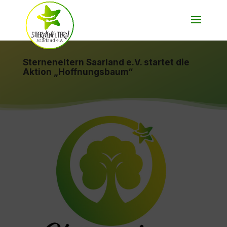
Sterneneltern Saarland e.V. startet die
Aktion „Hoffnungsbaum“