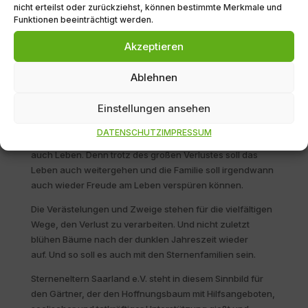
nicht erteilst oder zurückziehst, können bestimmte Merkmale und
Funktionen beeinträchtigt werden.
Hoffnungsbaum?“
Warum „
Akzeptieren
Ablehnen
Der Baum steht in unserem Sinnbild für die Familie. Die
Familie als starke Wurzel und Stütze – auch bei der
Einstellungen ansehen
Selbsthillfe – denn offen über die Trauer in der Familie
reden zu können ist essentiell wichtig für die Betroffenen.
DATENSCHUTZ
IMPRESSUM
Außerdem symbolisiert der Baum auf der anderen Seite
auch Leben. Denn trotz des großen Verlustes soll das
Leben auch weitergehen und die Familie soll irgendwann
auch wieder Freude am Leben verspüren können.
Die Verästelungen und Zweige stehen für die vielfältigen
Wege, den Verlust zu verarbeiten. Und nicht zuletzt
blühen Bäume nach der dunklen Jahreszeit wieder
auf.
Und so soll es auch mit den Sternenfamilien sein.
Sterneneltern Saarland e.V. steht in diesem Sinnbild für
den Gärtner, der den Hoffnungsbaum mit Hilfsangeboten,