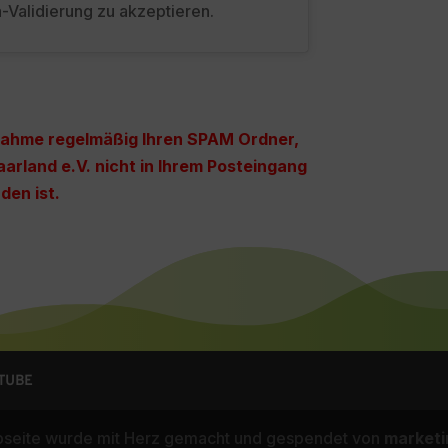
a-Validierung zu akzeptieren.
fnahme regelmäßig Ihren SPAM Ordner,
aarland e.V. nicht in Ihrem Posteingang
den ist.
UTUBE
ebseite wurde mit Herz gemacht und gespendet von
market