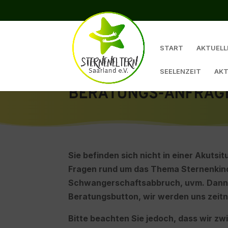
START
AKTUELL
SEELENZEIT
AKT
BERATUNGS-ANFRAG
Sie befinden sich nicht in einer Akuts
Fragen rund um das Thema Sternenkinde
Schwangerschaftsabbruch, uvm. Dann 
Beratungsbutton, wir werden uns zeitn
Bitte beachten Sie jedoch, dass wir z