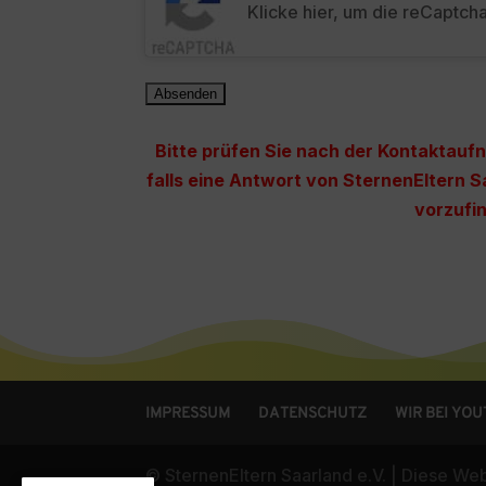
Klicke hier, um die reCaptch
Bitte prüfen Sie nach der Kontaktau
falls eine Antwort von SternenEltern S
vorzufin
IMPRESSUM
DATENSCHUTZ
WIR BEI YO
© SternenEltern Saarland e.V. | Diese W