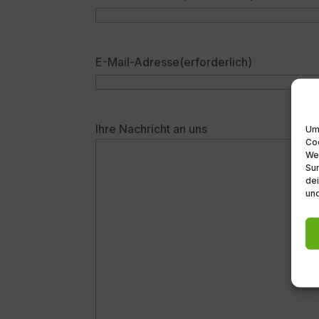
E-Mail-Adresse
(erforderlich)
Ihre Nachricht an uns
Um 
Coo
We
Sur
dei
und