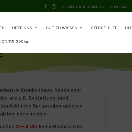
DOWNLOADS & MEDIEN
KONTAKT
ES
ÜBER UNS
GUT ZU WISSEN
SELBSTHILFE
UN
ION 110.000km
E
ituation im Krankenhaus, haben aber
r, wie z.B. Bestattung, med.
kontaktieren Sie uns über unseren
ah bei Ihnen melden.
wischen
21 – 8 Uhr
keine Nachrichten