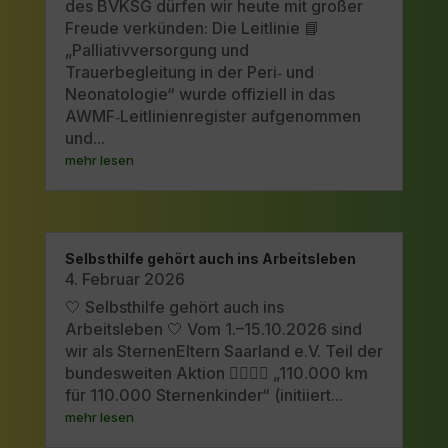
des BVKSG dürfen wir heute mit großer
Freude verkünden: Die Leitlinie 📘
„Palliativversorgung und
Trauerbegleitung in der Peri‑ und
Neonatologie“ wurde offiziell in das
AWMF‑Leitlinienregister aufgenommen
und...
mehr lesen
Selbsthilfe gehört auch ins Arbeitsleben
4. Februar 2026
🤍 Selbsthilfe gehört auch ins
Arbeitsleben 🤍 Vom 1.–15.10.2026 sind
wir als SternenEltern Saarland e.V. Teil der
bundesweiten Aktion 🚶‍♀️🚴‍♂️ „110.000 km
für 110.000 Sternenkinder“ (initiiert...
mehr lesen