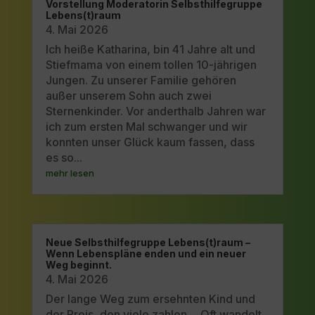
Vorstellung Moderatorin Selbsthilfegruppe
Lebens(t)raum
4. Mai 2026
Ich heiße Katharina, bin 41 Jahre alt und
Stiefmama von einem tollen 10-jährigen
Jungen. Zu unserer Familie gehören
außer unserem Sohn auch zwei
Sternenkinder. Vor anderthalb Jahren war
ich zum ersten Mal schwanger und wir
konnten unser Glück kaum fassen, dass
es so...
mehr lesen
Neue Selbsthilfegruppe Lebens(t)raum –
Wenn Lebenspläne enden und ein neuer
Weg beginnt.
4. Mai 2026
Der lange Weg zum ersehnten Kind und
der Preis, den viele zahlen… Oft wandelt