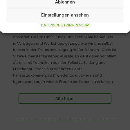
Ablehnen
fand in der Kulturhalle in Tholey-Hasborn statt. Dieser Tag
für Eltern und auch Familie und Freunde der Eltern, die
Einstellungen ansehen
den Verlust eines Babys vor, während oder kurz nach der
Geburt erlebt haben, war ein großer Erfolg. Gemeinsam
DATENSCHUTZ
IMPRESSUM
mit der Akademie 8 haben wir Wege zur Selbsthilfe
erkundet. Coach Chris Junge und sein Team haben uns
in Vorträgen und Workshops gezeigt, wie wir uns selbst
besser in der Trauerbewältigung helfen können . Chris ist
Vizeweltmeister im Kenpo-Karate. Es geht dabei vor allem
darum, mit Techniken aus der Selbstverteidung und
Functional Fitness aus der tiefen Leere
herauszukommen, sich wieder zu motivieren und
irgendwann auch wieder Freude am Leben zu erfahren.
Alle Infos